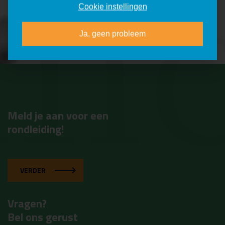
mc
Cookie instellingen
Ja, geen probleem
Meld je aan voor een
rondleiding!
VERDER
Vragen?
Bel ons gerust