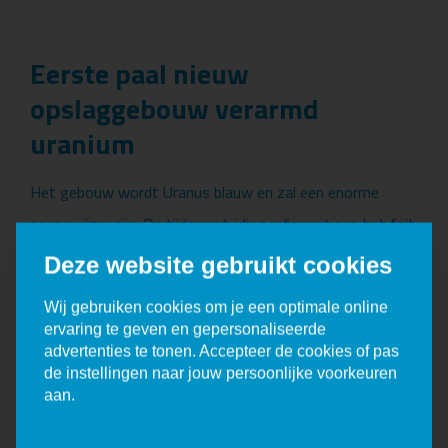
Eerste paal nieuw
opslaggebouw verarmd
uranium
Het gebouw wordt Uranus blauw en zal een enorme
zonnewijzer zijn. De tijdsaanduiding refereert aan het feit
dat de tijd radioactieve stoffen onschadelijk maakt. De
Deze website gebruikt cookies
planning is dat het gebouw begin ...
Wij gebruiken cookies om je een optimale online
READ MORE
ervaring te geven en gepersonaliseerde
advertenties te tonen. Accepteer de cookies of pas
de instellingen naar jouw persoonlijke voorkeuren
aan.