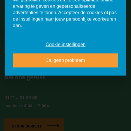
ervaring te geven en gepersonaliseerde
advertenties te tonen. Accepteer de cookies of pas
Meld je aan voor een
de instellingen naar jouw persoonlijke voorkeuren
rondleiding!
aan.
Cookie instellingen
VERDER
Ja, geen probleem
Vragen?
Bel ons gerust
0113 - 61 66 66
ma. tm vr. 8.00 - 17.00 u
STUUR BERICHT