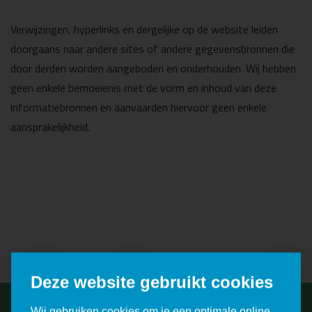
Verwijzingen, hyperlinks en dergelijke op de website leiden
doorgaans naar andere sites of andere gegevensbronnen die
door derden worden aangeboden en onderhouden. Wij hebben
mc
geen enkele bemoeienis met de vorm en inhoud van deze
informatiebronnen en aanvaarden hiervoor geen enkele
aansprakelijkheid.
Deze website gebruikt cookies
Wij gebruiken cookies om je een optimale online