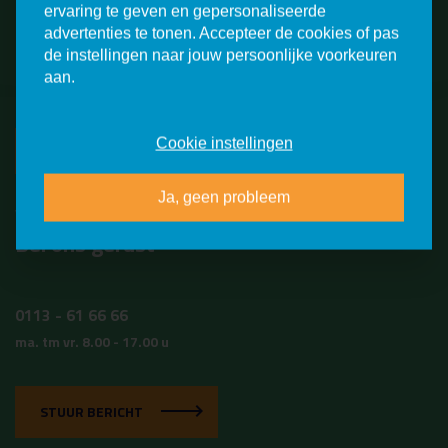
ervaring te geven en gepersonaliseerde
advertenties te tonen. Accepteer de cookies of pas
Meld je aan voor een
de instellingen naar jouw persoonlijke voorkeuren
rondleiding!
aan.
Cookie instellingen
VERDER
Ja, geen probleem
Vragen?
Bel ons gerust
0113 - 61 66 66
ma. tm vr. 8.00 - 17.00 u
STUUR BERICHT