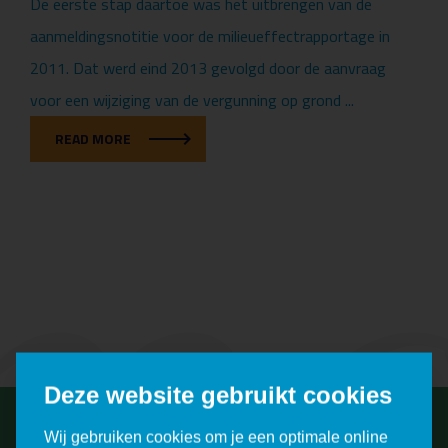
De eerste stap daartoe was het uitbrengen van de
aanmeldingsnotitie voor de milieueffectrapportage in
2011. Dat werd eind 2013 gevolgd door de aanvraag
mc
voor een wijziging van de vergunning op grond ...
READ MORE
Deze website gebruikt cookies
Wij gebruiken cookies om je een optimale online