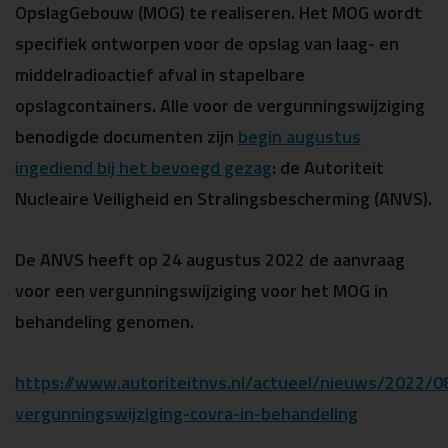
OpslagGebouw (MOG) te realiseren. Het MOG wordt
specifiek ontworpen voor de opslag van laag- en
middelradioactief afval in stapelbare
opslagcontainers. Alle voor de vergunningswijziging
benodigde documenten zijn
begin augustus
ingediend bij het bevoegd gezag
: de Autoriteit
Nucleaire Veiligheid en Stralingsbescherming (ANVS).
De ANVS heeft op 24 augustus 2022 de aanvraag
voor een vergunningswijziging voor het MOG in
behandeling genomen.
https://www.autoriteitnvs.nl/actueel/nieuws/2022/0
vergunningswijziging-covra-in-behandeling