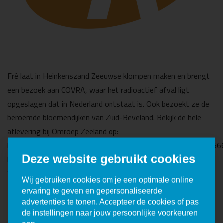
Fré laat in Heinkenszand Zeeuwse klompen maken en brengt
een bezoek aan COVRA, waar het radioactief afval ligt
opgeslagen dat in Nederland ontstaat is. Ook bezoekt ze de
beroemde bloemendijken van Zuid-Beveland. Bekijk de hele
aflevering bij Omroep Zeeland op:
https://www.omroepzeeland.nl/tv/aflevering/borsele/3703966
Deze website gebruikt cookies
het item met COVRA is te zien vanaf 07:20 min.
Vanaf zaterdag 7 oktober is het tweede seizoen van de serie
Wij gebruiken cookies om je een optimale online
te zien bij Omroep Zeeland
.
ervaring te geven en gepersonaliseerde
advertenties te tonen. Accepteer de cookies of pas
de instellingen naar jouw persoonlijke voorkeuren