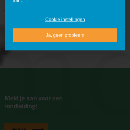
mc
aan.
TERUG NAAR OVERZICHT
Cookie instellingen
Ja, geen probleem
Meld je aan voor een
rondleiding!
VERDER