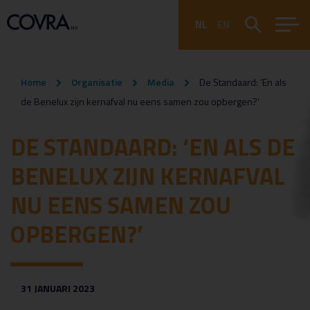
NL
EN
Home
Organisatie
Media
De Standaard: ‘En als
de Benelux zijn kernafval nu eens samen zou opbergen?’
DE STANDAARD: ‘EN ALS DE
BENELUX ZIJN KERNAFVAL
NU EENS SAMEN ZOU
OPBERGEN?’
31 JANUARI 2023