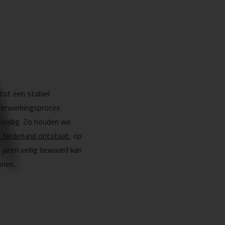
tot een stabiel
 verwerkingsproces
e nodig. Zo houden we
in Nederland ontstaat
, op
 jaren veilig bewaard kan
nnen.