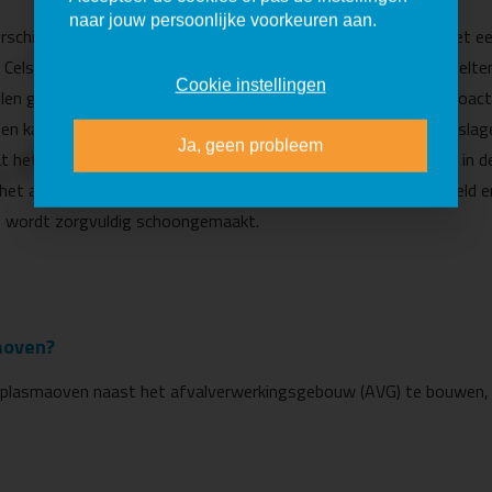
naar jouw persoonlijke voorkeuren aan.
schillende soorten laag- en middelradioactief afval tegelijk met 
Celsius bereikt. De niet-brandbare stoffen (metaal, steen) smelte
Cookie instellingen
en gegoten, koelt af en vormt een stevig blok waarin alle radioactie
en kant meer op. Het blok wordt in een vat geplaatst en opgesla
Ja, geen probleem
at het naar de
eindberging
: voor vele duizenden jaren wordt het in 
et afval verbrandt. Hierbij ontstaat rookgas, dat wordt gekoeld e
kt, wordt zorgvuldig schoongemaakt.
aoven?
 plasmaoven naast het afvalverwerkingsgebouw (AVG) te bouwen, 