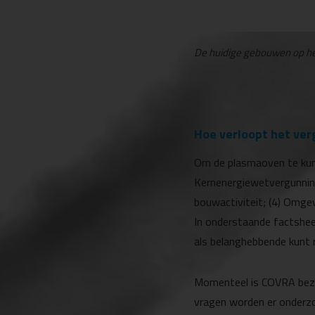
De huidige gebouwen op h
Hoe verloopt het ver
Om de plasmaoven te kunn
Kernenergiewetvergunning
bouwactiviteit; (4) Omgev
In onderstaande factshee
als belanghebbende kunt 
Momenteel is COVRA bezi
vragen worden er onderz