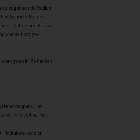
van de zogenaamde Radium
 hen te portretteren? …
oorheeft dat de boodschap
mhoudende horloge-
it werk goed in. Ze hadden
wetenschappen). Het
es het hele verhaal
hier
.
A: “Indrukwekkend en