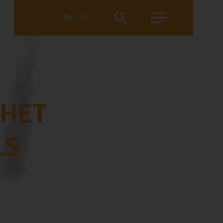
NL
EN
 HET
LS