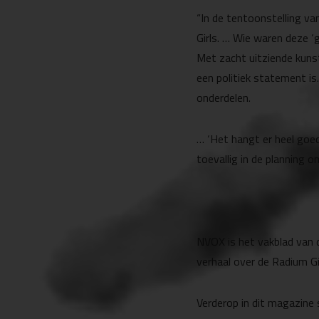
“In de tentoonstelling v
Girls. … Wie waren deze 
Met zacht uitziende kunst
een politiek statement i
onderdelen.
… ‘Het hangt er heel goed
toevallig in de planning 
NVOX is het vakblad van 
verhaal over de Radium G
Verderop in dit magazine