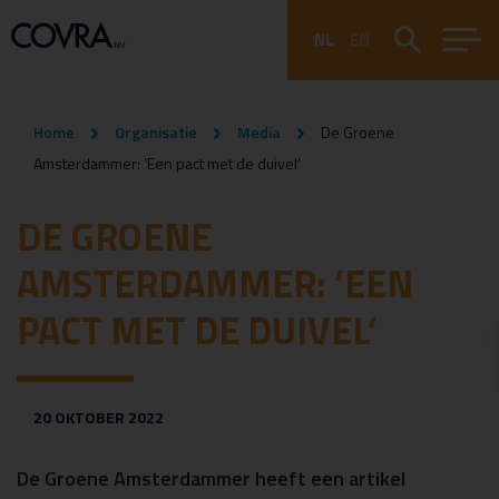
NL
EN
Home
Organisatie
Media
De Groene
Amsterdammer: ‘Een pact met de duivel’
DE GROENE
AMSTERDAMMER: ‘EEN
PACT MET DE DUIVEL’
20 OKTOBER 2022
De Groene Amsterdammer heeft een artikel