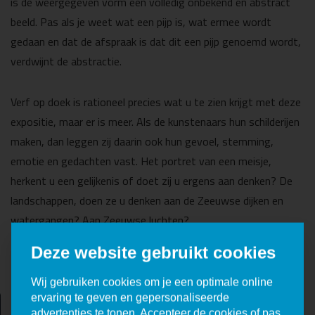
is de weergegeven vorm een volledig onbekend en abstract
beeld. Pas als je weet wat een pijp is, wat ermee wordt
gedaan en dat de afspraak is dat dit een pijp genoemd wordt,
verdwijnt de abstractie.
Verf op doek is rationeel precies wat u te zien krijgt met deze
expositie, maar er is meer. Als de kunstenaars hun schilderijen
maken, dan leggen zij daarin ook hun gevoel, stemming,
emotie en gedachten vast. Het portret van een meisje,
herkent u een gelijkenis of doet zij u ergens aan denken? De
landschappen, doen ze u denken aan de Zeeuwse dijken en
watergangen? Aan Zeeuwse luchten?
Deze website gebruikt cookies
Wij gebruiken cookies om je een optimale online
ervaring te geven en gepersonaliseerde
advertenties te tonen. Accepteer de cookies of pas