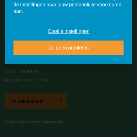
de instellingen naar jouw persoonlijke voorkeuren
aan.
VERDER
Cookie instellingen
Vragen?
Bel ons gerust
Ja, geen probleem
0113 - 61 66 66
ma. tm vr. 8.00 - 17.00 u
STUUR BERICHT
Uitgebreide contactgegevens