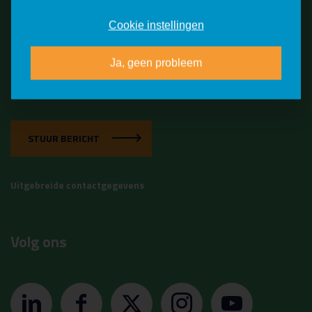
Vragen?
Bel ons gerust
Cookie instellingen
Ja, geen probleem
0113 - 61 66 66
ma. tm vr. 8.00 - 17.00 u
STUUR BERICHT
Uitgebreide contactgegevens
Volg ons